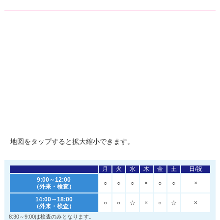
地図を
タップ
すると拡大縮小できます。
月
火
水
木
金
土
日/祝
9:00～12:00
○
○
○
×
○
○
×
（外来・検査）
14:00～18:00
○
○
☆
×
○
☆
×
（外来・検査）
8:30～9:00は検査のみとなります。