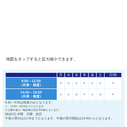
地図を
タップ
すると拡大縮小できます。
月
火
水
木
金
土
日/祝
9:00～12:00
○
○
○
×
○
○
×
（外来・検査）
14:00～18:00
○
○
☆
×
○
☆
×
（外来・検査）
8:30～9:00は検査のみとなります。
☆：14:00～16:00までとなります。
※土曜午後の一般診療は完全予約制となります。
[休診日] 木曜、日曜、祝日
午前の受付は11:45までとなります。午後の受付開始は13:45からとなります。