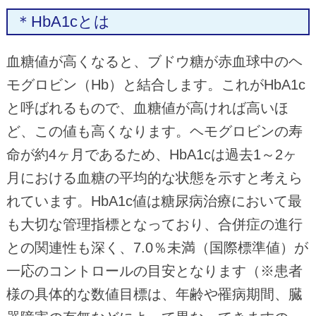
＊HbA1cとは
血糖値が高くなると、ブドウ糖が赤血球中のヘ
モグロビン（Hb）と結合します。これがHbA1c
と呼ばれるもので、血糖値が高ければ高いほ
ど、この値も高くなります。ヘモグロビンの寿
命が約4ヶ月であるため、HbA1cは過去1～2ヶ
月における血糖の平均的な状態を示すと考えら
れています。HbA1c値は糖尿病治療において最
も大切な管理指標となっており、合併症の進行
との関連性も深く、7.0％未満（国際標準値）が
一応のコントロールの目安となります（※患者
様の具体的な数値目標は、年齢や罹病期間、臓